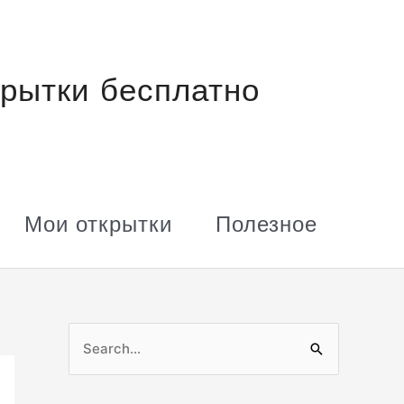
рытки бесплатно
Мои открытки
Полезное
П
о