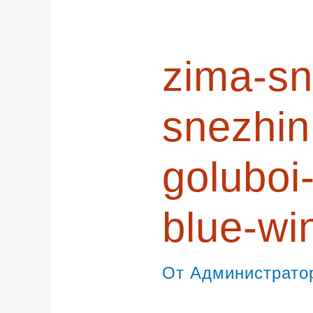
записям
zima-sn
snezhin
goluboi
blue-wi
От
Администрат