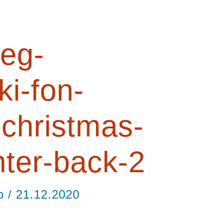
eg-
ki-fon-
-christmas-
nter-back-2
ор
/
21.12.2020