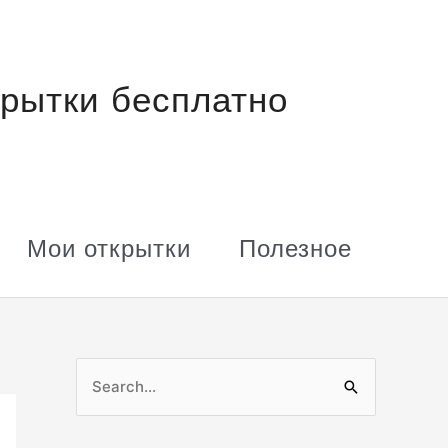
рытки бесплатно
Мои открытки
Полезное
П
о