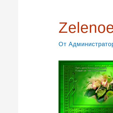
записям
Zeleno
От
Администрат