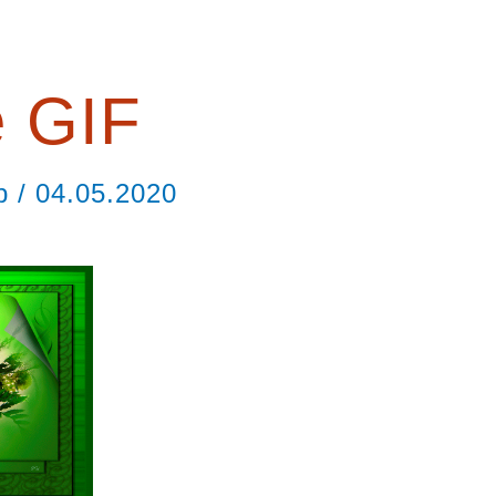
e GIF
ор
/
04.05.2020