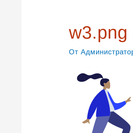
записям
w3.png
От
Администрат