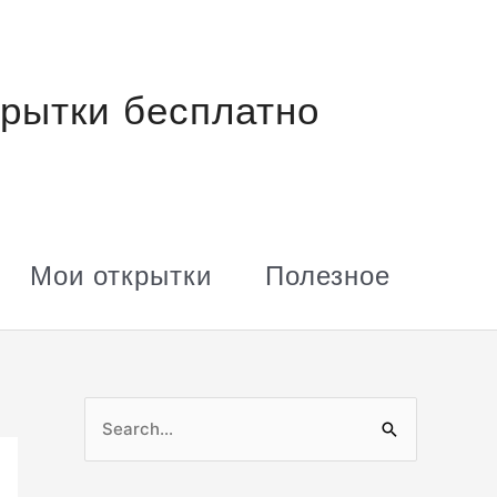
рытки бесплатно
Мои открытки
Полезное
П
о