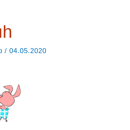
uh
ор
/
04.05.2020