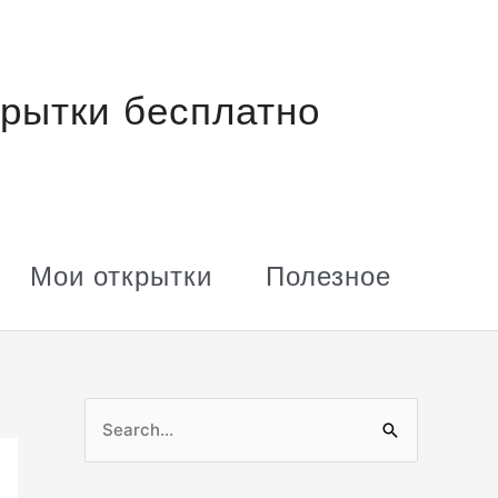
рытки бесплатно
Мои открытки
Полезное
П
о