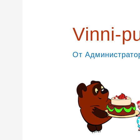
записям
Vinni-p
От
Администрат