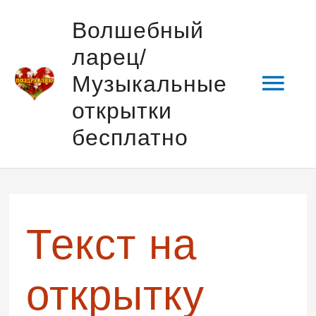
Перейти
Гла
Волшебный
к
ларец/
содержимому
мен
Музыкальные
открытки
бесплатно
Навигация
по
записям
Текст на
открытку