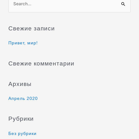
П
о
и
Свежие записи
с
к
Привет, мир!
:
Свежие комментарии
Архивы
Апрель 2020
Рубрики
Без рубрики