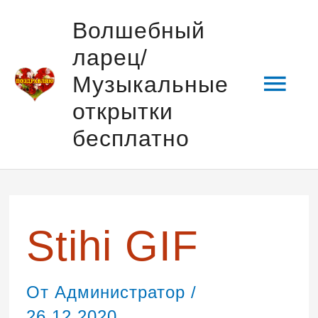
Перейти
Гла
Волшебный
к
ларец/
содержимому
мен
Музыкальные
открытки
бесплатно
Навигация
по
записям
Stihi GIF
От
Администратор
/
26.12.2020