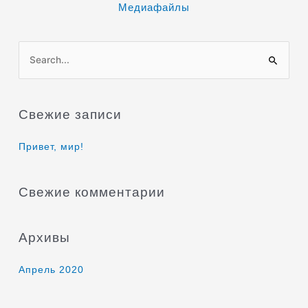
Медиафайлы
П
о
и
Свежие записи
с
к
Привет, мир!
:
Свежие комментарии
Архивы
Апрель 2020