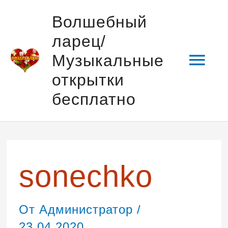
Перейти
Гла
Волшебный
к
ларец/
содержимому
мен
Музыкальные
открытки
бесплатно
Навигация
по
записям
sonechko
От
Администратор
/
23.04.2020