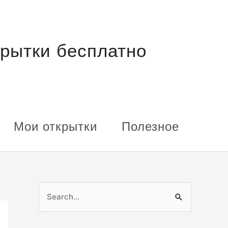
рытки бесплатно
Мои открытки
Полезное
П
о