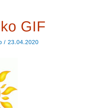
hko GIF
ор
/
23.04.2020