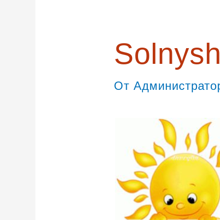
записям
Solnys
От
Администрат