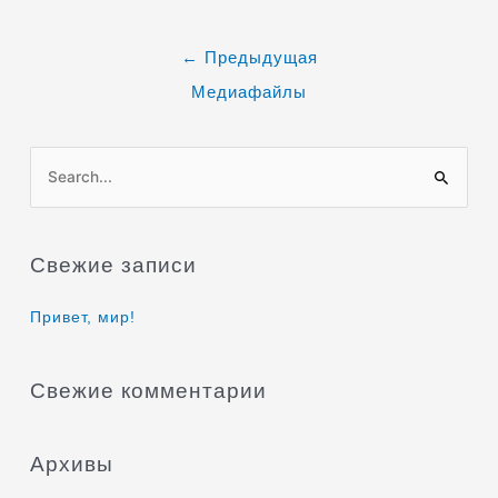
←
Предыдущая
Медиафайлы
П
о
и
Свежие записи
с
к
Привет, мир!
:
Свежие комментарии
Архивы