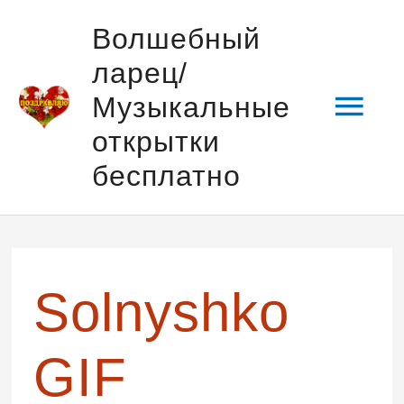
Перейти
Гла
Волшебный
к
ларец/
содержимому
мен
Музыкальные
открытки
бесплатно
Навигация
по
записям
Solnyshko
GIF