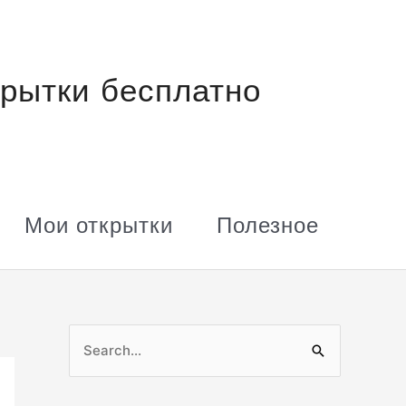
рытки бесплатно
Мои открытки
Полезное
П
о