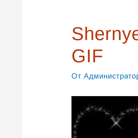
записям
Shernye
GIF
От
Администрат