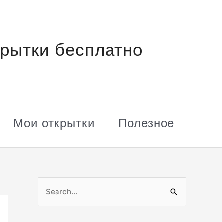
рытки бесплатно
Мои открытки
Полезное
П
о