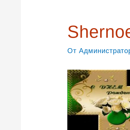
записям
Shernoe
От
Администрат