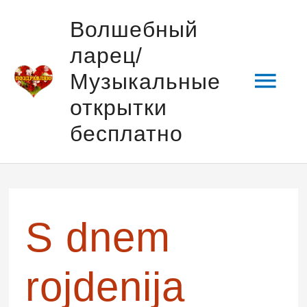
Перейти
Гла
Волшебный
к
ларец/
содержимому
мен
Музыкальные
открытки
бесплатно
Навигация
по
записям
S dnem
rojdenija