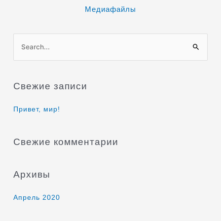
Медиафайлы
П
о
и
Свежие записи
с
к
Привет, мир!
:
Свежие комментарии
Архивы
Апрель 2020