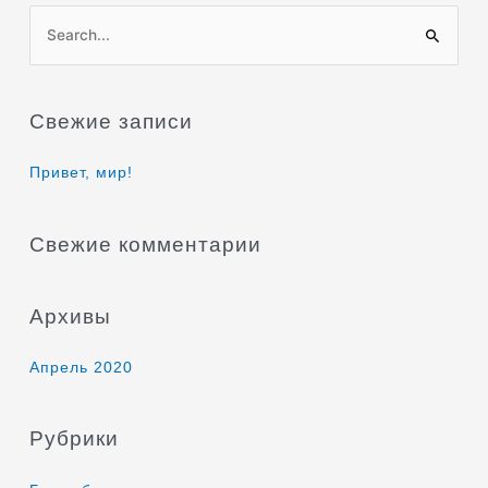
П
о
и
Свежие записи
с
к
Привет, мир!
:
Свежие комментарии
Архивы
Апрель 2020
Рубрики