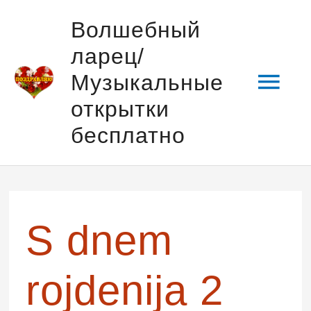
Перейти
Гла
Волшебный
к
ларец/
содержимому
мен
Музыкальные
открытки
бесплатно
Навигация
по
записям
S dnem
rojdenija 2