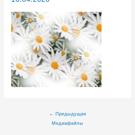
←
Предыдущая
Медиафайлы