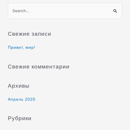
П
о
и
Свежие записи
с
к
Привет, мир!
:
Свежие комментарии
Архивы
Апрель 2020
Рубрики