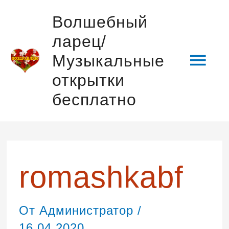
Перейти
Гла
Волшебный
к
ларец/
содержимому
мен
Музыкальные
открытки
бесплатно
Навигация
по
записям
romashkabf
От
Администратор
/
16.04.2020