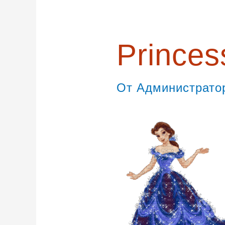
записям
Princes
От
Администрат