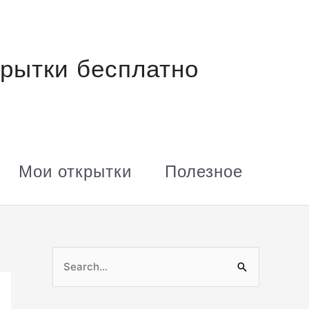
рытки бесплатно
Мои открытки
Полезное
П
о