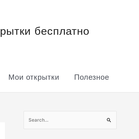
рытки бесплатно
Мои открытки
Полезное
П
о