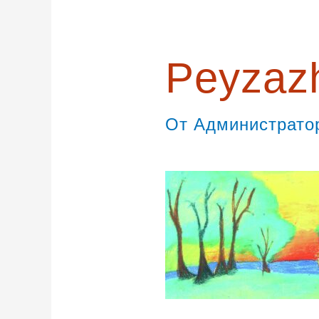
записям
Peyzazh
От
Администрат