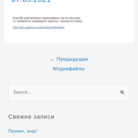
←
Предыдущая
Медиафайлы
П
о
и
Свежие записи
с
к
Привет, мир!
: