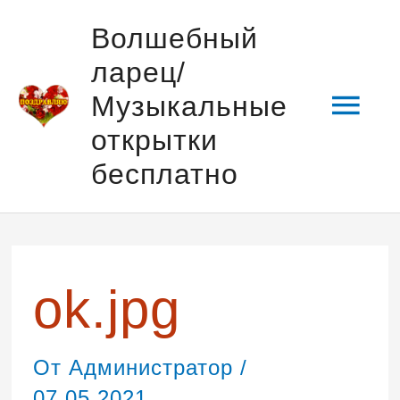
Перейти
Гла
Волшебный
к
ларец/
содержимому
мен
Музыкальные
открытки
бесплатно
Навигация
по
записям
ok.jpg
От
Администратор
/
07.05.2021