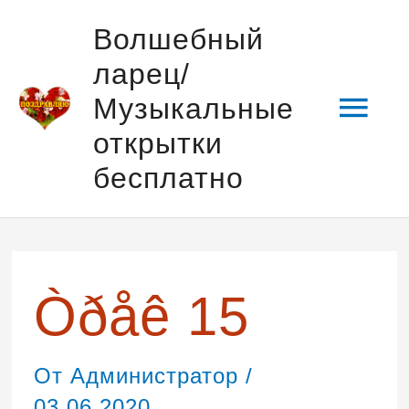
Перейти
Гла
Волшебный
к
ларец/
содержимому
мен
Музыкальные
открытки
бесплатно
Навигация
по
записям
Òðåê 15
От
Администратор
/
03.06.2020