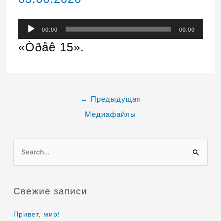
Аудиоплеер
00:00
00:00
«Òðåê 15».
←
Предыдущая
Медиафайлы
П
о
и
Свежие записи
с
к
Привет, мир!