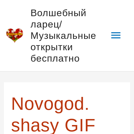
Перейти
Гла
Волшебный
к
ларец/
содержимому
мен
Музыкальные
открытки
бесплатно
Навигация
по
записям
Novogod.
shasy GIF