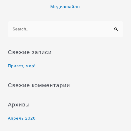
Медиафайлы
П
о
и
Свежие записи
с
к
Привет, мир!
:
Свежие комментарии
Архивы
Апрель 2020