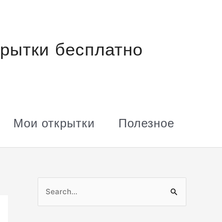
рытки бесплатно
Мои открытки
Полезное
П
о