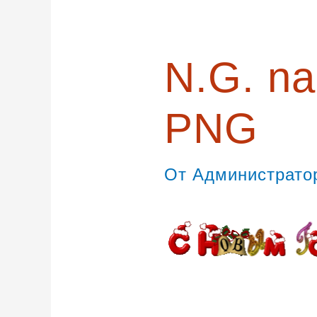
записям
N.G. na
PNG
От
Администрат