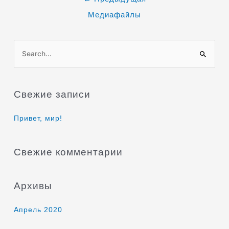
Медиафайлы
П
о
и
Свежие записи
с
к
Привет, мир!
:
Свежие комментарии
Архивы
Апрель 2020