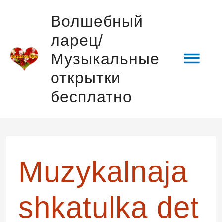
Перейти
Гла
Волшебный
к
ларец/
содержимому
мен
Музыкальные
открытки
бесплатно
Навигация
по
записям
Muzykalnaja
shkatulka det