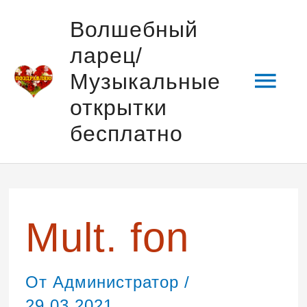
Перейти
Гла
Волшебный
к
ларец/
содержимому
мен
Музыкальные
открытки
бесплатно
Навигация
по
записям
Mult. fon
От
Администратор
/
29.03.2021