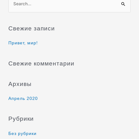
П
о
и
Свежие записи
с
к
Привет, мир!
:
Свежие комментарии
Архивы
Апрель 2020
Рубрики
Без рубрики