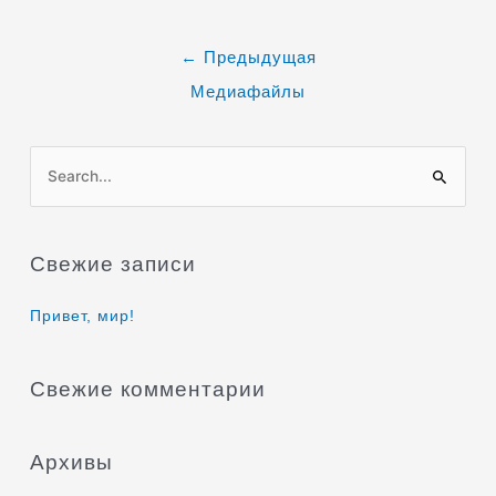
←
Предыдущая
Медиафайлы
П
о
и
Свежие записи
с
к
Привет, мир!
:
Свежие комментарии
Архивы