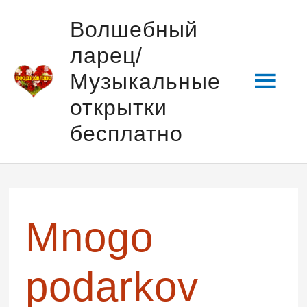
Перейти
Гла
Волшебный
к
ларец/
содержимому
мен
Музыкальные
открытки
бесплатно
Навигация
по
записям
Mnogo
podarkov