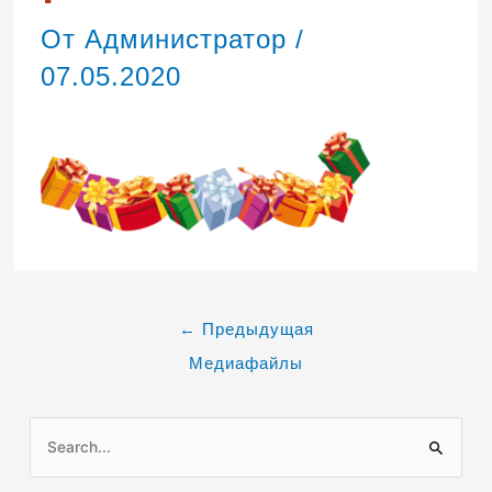
От
Администратор
/
07.05.2020
←
Предыдущая
Медиафайлы
П
о