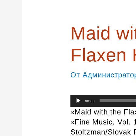
записям
Maid wi
Flaxen 
От
Администрат
Аудиоплеер
00:00
«Maid with the Fl
«Fine Music, Vol.
Stoltzman/Slovak