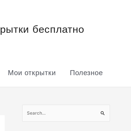
рытки бесплатно
Мои открытки
Полезное
П
о