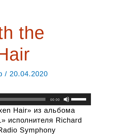
th the
Hair
ор
/
20.04.2020
Используйте
00:00
клавиши
axen Hair» из альбома
вверх/
 1» исполнителя Richard
вниз,
 Radio Symphony