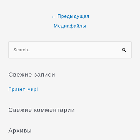
←
Предыдущая
Медиафайлы
П
о
и
Свежие записи
с
к
Привет, мир!
:
Свежие комментарии
Архивы