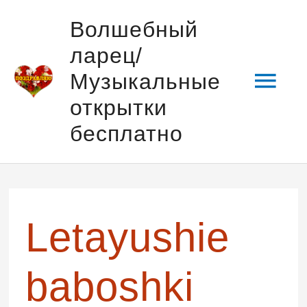
Перейти
Гла
Волшебный
к
ларец/
содержимому
мен
Музыкальные
открытки
бесплатно
Навигация
по
записям
Letayushie
baboshki