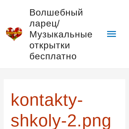
Перейти
Гла
Волшебный
к
ларец/
содержимому
мен
Музыкальные
открытки
бесплатно
Навигация
по
записям
kontakty-
shkoly-2.png