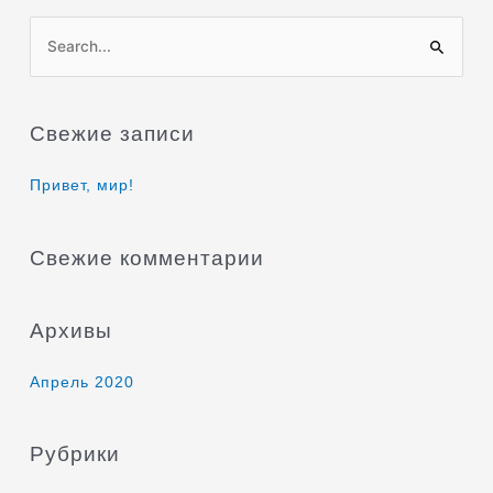
П
о
и
Свежие записи
с
к
Привет, мир!
:
Свежие комментарии
Архивы
Апрель 2020
Рубрики