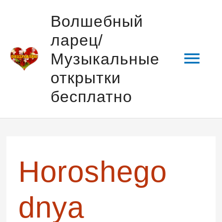
Перейти
Гла
Волшебный
к
ларец/
содержимому
мен
Музыкальные
открытки
бесплатно
Навигация
по
записям
Horoshego
dnya