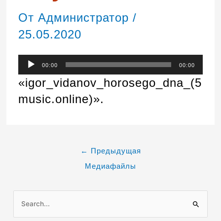
От
Администратор
/
25.05.2020
Аудиоплеер
00:00
00:00
«igor_vidanov_horosego_dna_(5
music.online)».
←
Предыдущая
Медиафайлы
П
о