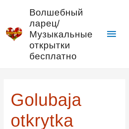
Перейти
Гла
Волшебный
к
ларец/
содержимому
мен
Музыкальные
открытки
бесплатно
Навигация
по
записям
Golubaja
otkrytka