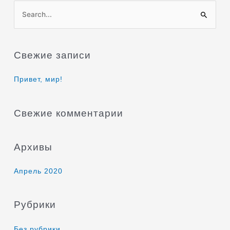
П
о
и
Свежие записи
с
к
Привет, мир!
:
Свежие комментарии
Архивы
Апрель 2020
Рубрики
Без рубрики