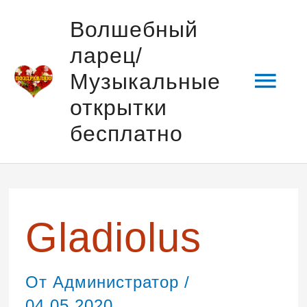
Перейти
Гла
Волшебный
к
ларец/
содержимому
мен
Музыкальные
открытки
бесплатно
Навигация
по
записям
Gladiolus
От
Администратор
/
04.05.2020