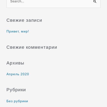
П
о
и
Свежие записи
с
к
Привет, мир!
:
Свежие комментарии
Архивы
Апрель 2020
Рубрики
Без рубрики