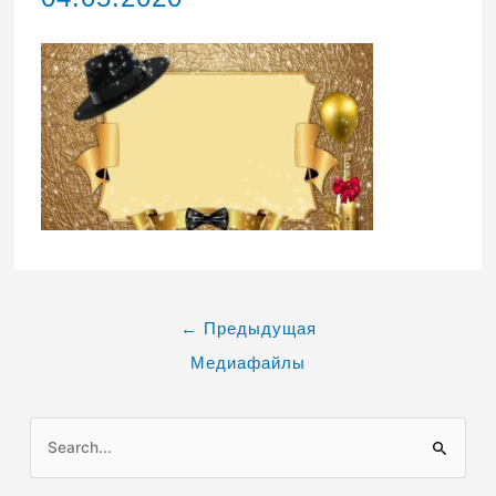
←
Предыдущая
Медиафайлы
П
о