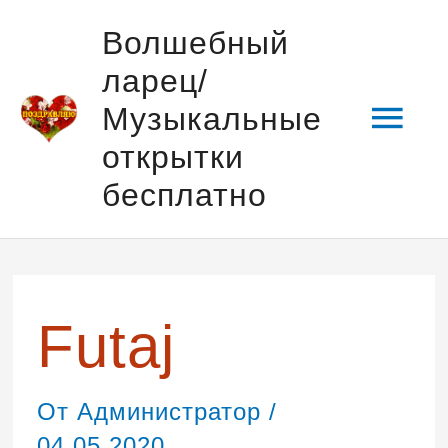
Перейти
Гла
Волшебный
к
ларец/
содержимому
мен
Музыкальные
открытки
бесплатно
Навигация
по
записям
Futaj
От
Администратор
/
04.05.2020