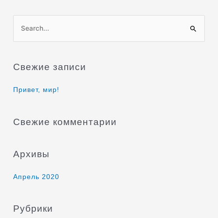
П
о
и
Свежие записи
с
к
Привет, мир!
:
Свежие комментарии
Архивы
Апрель 2020
Рубрики