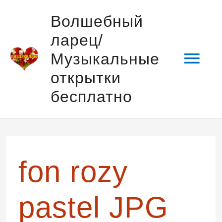
Перейти
Гла
Волшебный
к
ларец/
содержимому
мен
Музыкальные
открытки
бесплатно
Навигация
по
записям
fon rozy
pastel JPG