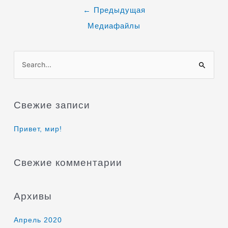
←
Предыдущая
Медиафайлы
П
о
и
Свежие записи
с
к
Привет, мир!
:
Свежие комментарии
Архивы
Апрель 2020