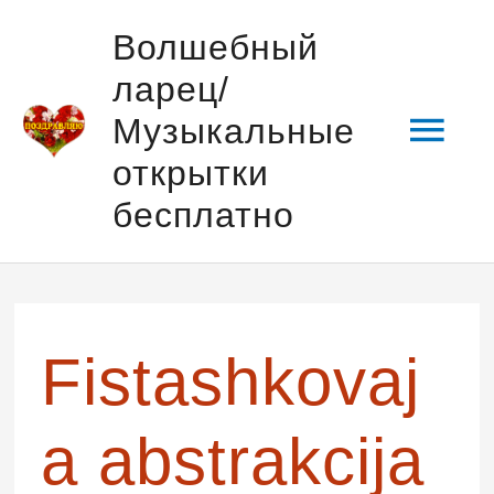
Перейти
Гла
Волшебный
к
ларец/
содержимому
мен
Музыкальные
открытки
бесплатно
Навигация
по
записям
Fistashkovaj
a abstrakcija