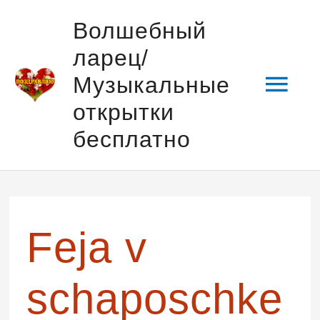
Перейти
Гла
Волшебный
к
ларец/
содержимому
мен
Музыкальные
открытки
бесплатно
Навигация
по
записям
Feja v
schaposchke