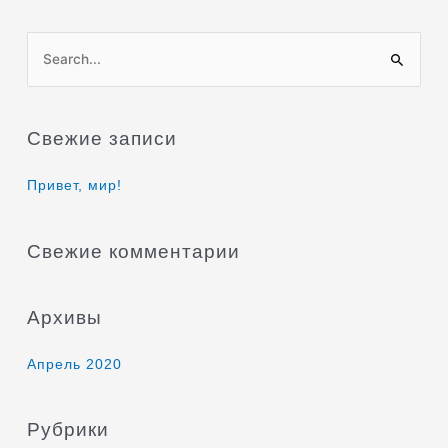
П
о
и
Свежие записи
с
к
Привет, мир!
:
Свежие комментарии
Архивы
Апрель 2020
Рубрики