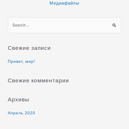
Медиафайлы
П
о
и
Свежие записи
с
к
Привет, мир!
:
Свежие комментарии
Архивы
Апрель 2020