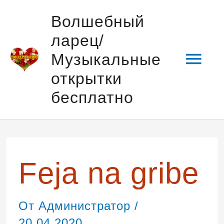
Перейти
Гла
Волшебный
к
ларец/
содержимому
мен
Музыкальные
открытки
бесплатно
Навигация
по
записям
Feja na gribe
От
Администратор
/
20.04.2020