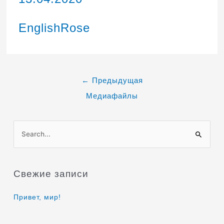
EnglishRose
←
Предыдущая
Медиафайлы
П
о
и
Свежие записи
с
к
Привет, мир!
: