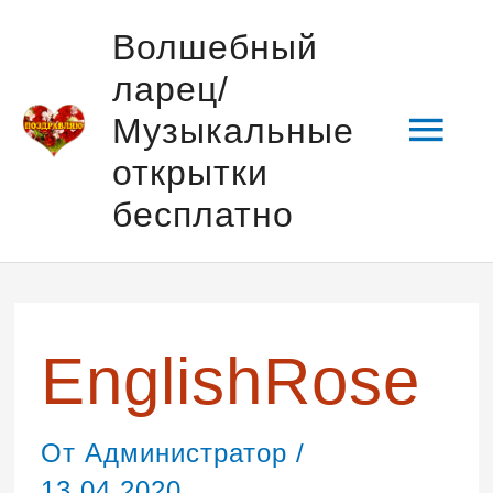
Перейти
Гла
Волшебный
к
ларец/
содержимому
мен
Музыкальные
открытки
бесплатно
Навигация
по
записям
EnglishRose
От
Администратор
/
13.04.2020