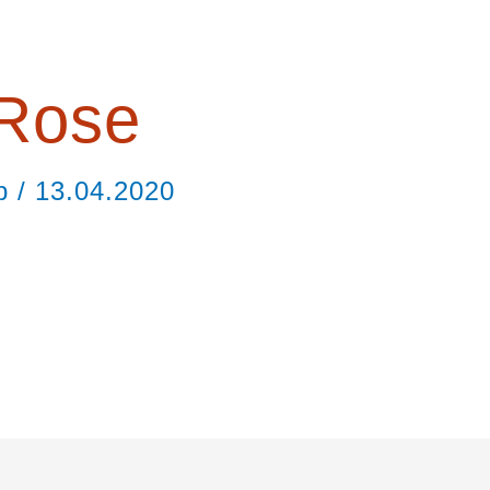
hRose
ор
/
13.04.2020