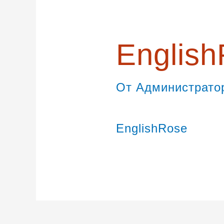
записям
Englis
От
Администрат
EnglishRose