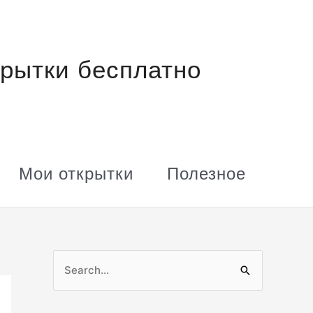
рытки бесплатно
Мои открытки
Полезное
П
о