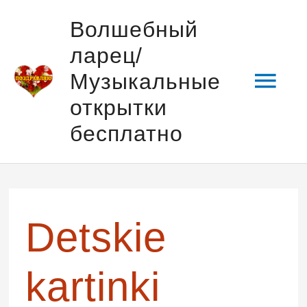
Перейти
Гла
Волшебный
к
ларец/
содержимому
мен
Музыкальные
открытки
бесплатно
Навигация
по
записям
Detskie
kartinki