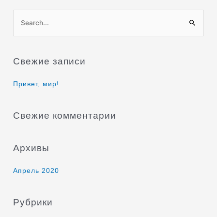
П
о
и
Свежие записи
с
к
Привет, мир!
:
Свежие комментарии
Архивы
Апрель 2020
Рубрики