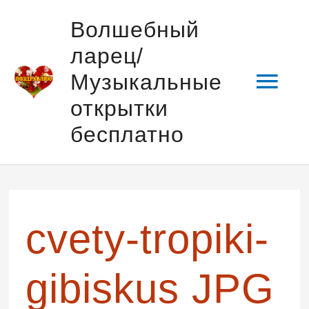
Перейти
Гла
Волшебный
к
ларец/
содержимому
мен
Музыкальные
открытки
бесплатно
Навигация
по
записям
cvety-tropiki-
gibiskus JPG