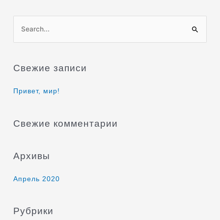
П
о
и
Свежие записи
с
к
Привет, мир!
:
Свежие комментарии
Архивы
Апрель 2020
Рубрики