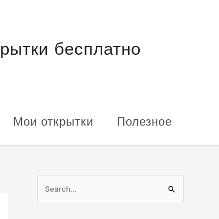
рытки бесплатно
Мои открытки
Полезное
П
о