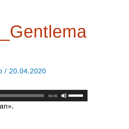
y_Gentlema
ор
/
20.04.2020
Используйте
00:00
клавиши
an».
вверх/
вниз,