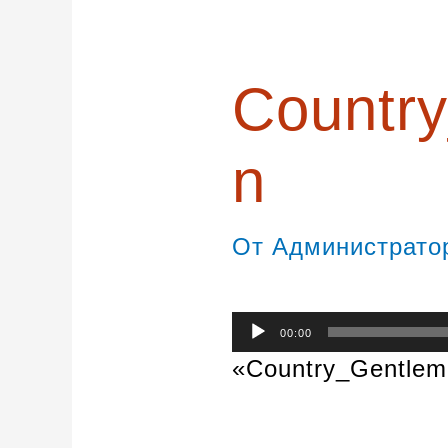
записям
Countr
n
От
Администрат
Аудиоплеер
00:00
«Country_Gentlem