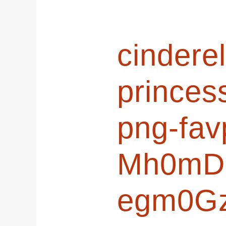
записям
cinderel
princess
png-fav
Mh0mD
egm0G