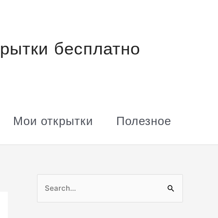
рытки бесплатно
Мои открытки
Полезное
П
о