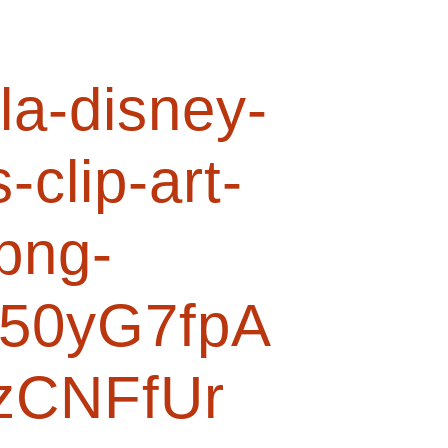
la-disney-
-clip-art-
png-
50yG7fpA
zCNFfUr