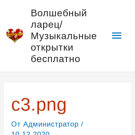
Перейти
Гла
Волшебный
к
ларец/
содержимому
мен
Музыкальные
открытки
бесплатно
Навигация
по
записям
c3.png
От
Администратор
/
10.12.2020