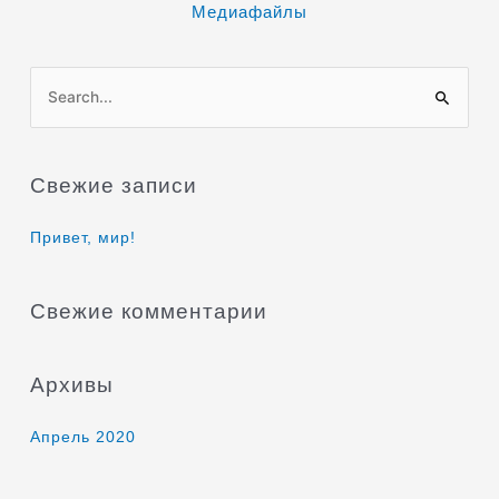
Медиафайлы
П
о
и
Свежие записи
с
к
Привет, мир!
:
Свежие комментарии
Архивы
Апрель 2020