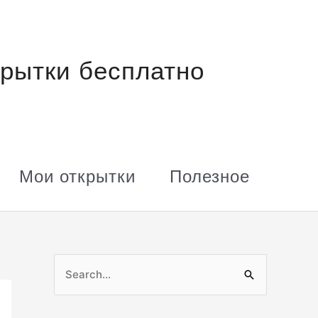
рытки бесплатно
Мои открытки
Полезное
П
о