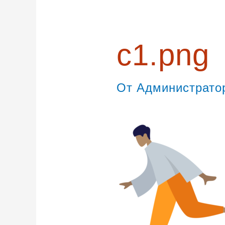
записям
c1.png
От
Администрат