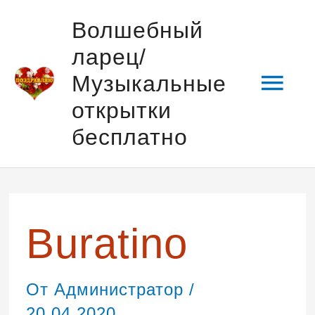
Перейти
Гла
Волшебный
к
ларец/
содержимому
мен
Музыкальные
открытки
бесплатно
Навигация
по
записям
Buratino
От
Администратор
/
20.04.2020