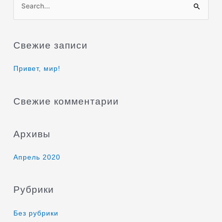
П
о
и
Свежие записи
с
к
Привет, мир!
:
Свежие комментарии
Архивы
Апрель 2020
Рубрики
Без рубрики