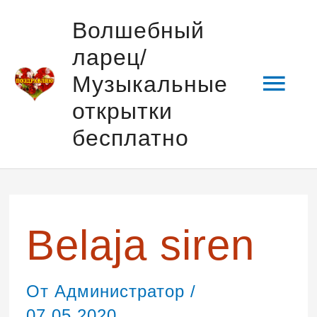
Перейти
Гла
Волшебный
к
ларец/
содержимому
мен
Музыкальные
открытки
бесплатно
Навигация
по
записям
Belaja siren
От
Администратор
/
07.05.2020