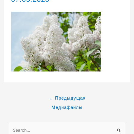
←
Предыдущая
Медиафайлы
П