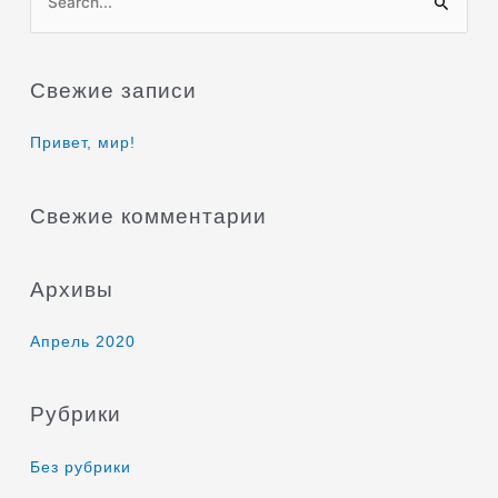
П
о
и
Свежие записи
с
к
Привет, мир!
:
Свежие комментарии
Архивы
Апрель 2020
Рубрики
Без рубрики