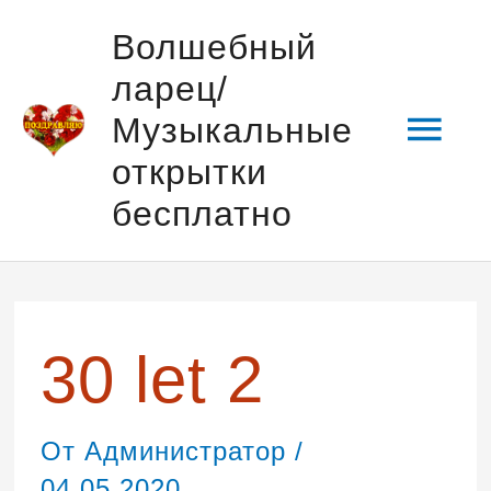
Перейти
Гла
Волшебный
к
ларец/
содержимому
мен
Музыкальные
открытки
бесплатно
Навигация
по
записям
30 let 2
От
Администратор
/
04.05.2020