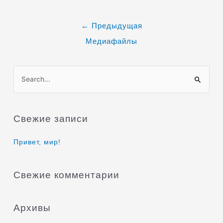
←
Предыдущая
Медиафайлы
П
о
и
Свежие записи
с
к
Привет, мир!
:
Свежие комментарии
Архивы