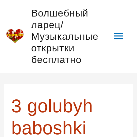
Перейти
Гла
Волшебный
к
ларец/
содержимому
мен
Музыкальные
открытки
бесплатно
Навигация
по
записям
3 golubyh
baboshki