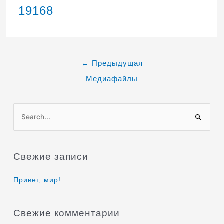
19168
←
Предыдущая
Медиафайлы
П
о
и
Свежие записи
с
к
Привет, мир!
:
Свежие комментарии