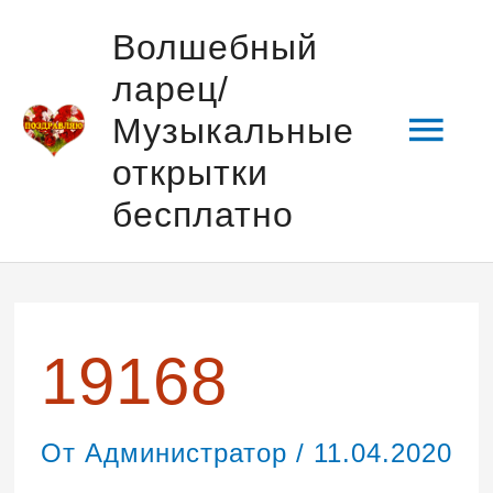
Перейти
Гла
Волшебный
к
ларец/
содержимому
мен
Музыкальные
открытки
бесплатно
Навигация
по
записям
19168
От
Администратор
/
11.04.2020