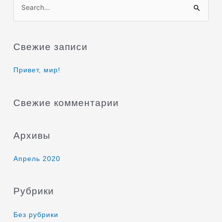
П
о
и
Свежие записи
с
к
Привет, мир!
:
Свежие комментарии
Архивы
Апрель 2020
Рубрики
Без рубрики