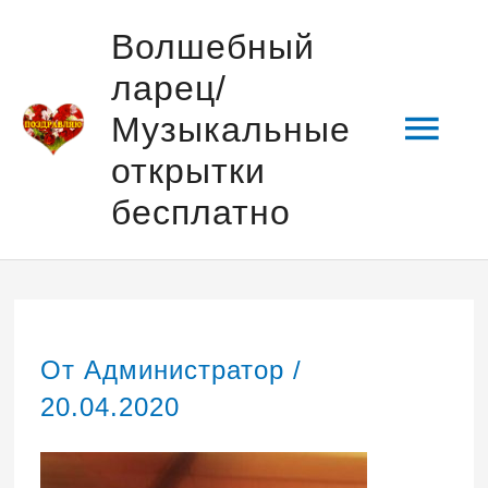
Перейти
Гла
Волшебный
к
ларец/
содержимому
мен
Музыкальные
открытки
бесплатно
Навигация
по
записям
От
Администратор
/
20.04.2020