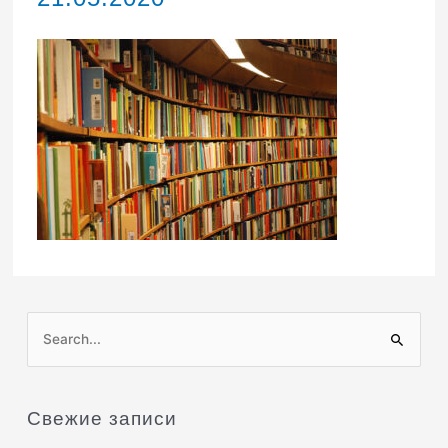
П
о
и
Свежие записи
с