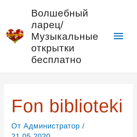
Перейти
Гла
Волшебный
к
ларец/
содержимому
мен
Музыкальные
открытки
бесплатно
Fon biblioteki
От
Администратор
/
21.05.2020